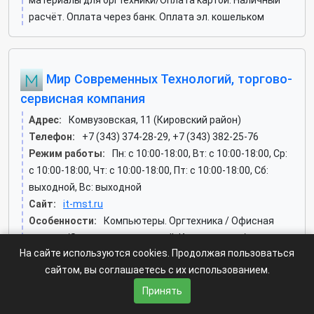
материалы для оргтехники/Оплата картой. Наличный
расчёт. Оплата через банк. Оплата эл. кошельком
Мир Современных Технологий, торгово-
сервисная компания
Адрес:
Комвузовская, 11 (Кировский район)
Телефон:
+7 (343) 374-28-29, +7 (343) 382-25-76
Режим работы:
Пн: c 10:00-18:00, Вт: c 10:00-18:00, Ср:
c 10:00-18:00, Чт: c 10:00-18:00, Пт: c 10:00-18:00, Сб:
выходной, Вс: выходной
Сайт:
it-mst.ru
Особенности:
Компьютеры. Оргтехника / Офисная
техника/Заправка картриджей. Компьютеры /
На сайте используются cookies. Продолжая пользоваться
Комплектующие. Оргтехника. Расходные материалы
сайтом, вы соглашаетесь с их использованием.
для оргтехники. Ремонт оргтехники/Оплата через банк
Принять