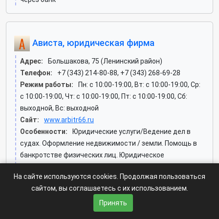
Ависта, юридическая фирма
Адрес:
Большакова, 75 (Ленинский район)
Телефон:
+7 (343) 214-80-88, +7 (343) 268-69-28
Режим работы:
Пн: c 10:00-19:00, Вт: c 10:00-19:00, Ср:
c 10:00-19:00, Чт: c 10:00-19:00, Пт: c 10:00-19:00, Сб:
выходной, Вс: выходной
Сайт:
www.arbitr66.ru
Особенности:
Юридические услуги/Ведение дел в
судах. Оформление недвижимости / земли. Помощь в
банкротстве физических лиц. Юридическое
обслуживание/Наличный расчёт. Оплата через банк.
На сайте используются cookies. Продолжая пользоваться
Оплата эл. кошельком
сайтом, вы соглашаетесь с их использованием.
Принять